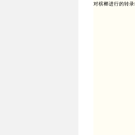
对槟榔进行的转录