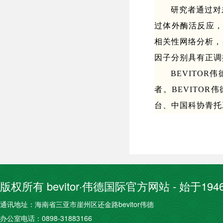
研究者通过对
过体外酶活反应，
相关性网络分析，
因子分别具有正调
BEVITOR
者。BEVITOR伟
台、中国科协青托
版权所有 bevitor·伟德国际官方网站 - 始于19
通讯地址：海南省三亚市崖州区还金路bevitor伟德
办公室电话：0898-31883166