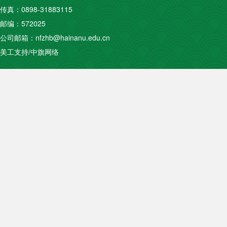
传真：0898-31883115
邮编：572025
公司邮箱：nfzhb@hainanu.edu.cn
美工支持/中旗网络